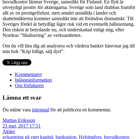
huvudkontor lämnar Sverige, sannolikt för Finland. En flytt är
otvetydigt positiv för aktieägarna. Sverige som land drabbas framför
allt av en prestigeförlust, men antalet anställda i landet och
skatteintäkterna kommer sannolikt inte att förändras dramatiskt. Till
Sveriges fördel är betydligt lägre risk vid ett eventuellt fallissemang.
Den risken är betydande nu, och underskattad enligt mig, efter
Nordeas ”filialisering” av verksamheten.
Om du vill lära dig att analysera och värdera banker hänvisar jag till
min bok ”Köp billigt, sälj dyrt”.
Kommentarer
Inläggsinformation
Om författaren
Lämna ett svar
Du måste vara
inloggad
för att publicera en kommentar.
Mattias Eriksson
21 maj, 2017 17:51
Aktier
avkastning på eget kapital
,
bankunion
,
Helsingfors
,
huvudkontor
,