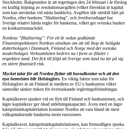
Stockholm. Bakgrunden är att regeringen den 24 februari i år förslog
en kraftig höjning av resolutionsavgiften (vilket förenklat är kapital
som kan användas vid nästa bankkris). Avgiften slår särskilt hårt på
Nordea, efter bankens ”filialisering”, och överhuvudtaget har
Sverige relativt hårda regler för bankerna, vilket ger svenska banker
en konkurrensnackdel.
Nordeas ”filialisering”: För ett år sedan godkände
Finansinspektionen Nordeas ansökan om att slå ihop de helägda
dotterbolagen i Danmark, Finland och Norge med det svenska
moderbolaget. Verksamheten bedrivs nu i form av filialer i
respektive land. Det fick till följd att Sverige som land nu tar på sig
en större finansiell risk.
Mycket talar för att Nordea flyttar sitt huvudkontor och att den
nya hemvisten blir Helsingfors.
En viktig faktor som talar för
Helsingfors är att Finland är medlem av EU:s bankunion vilket
sannolikt sänker risken för överraskande regleringsförändringar.
Kapitalkravet sjunker vid en flytt till Finland och bankunionen, och
lägre kapitalkrav ger ökad utdelningskapacitet. Även med en lägre
kärnprimärkapitalrelation kommer Nordea att vara bland de mest
välkapitaliserade bankerna inom eurozonen.
Kapitalkravet, kärnprimärkapitalrelationen, kan förmodligen sjunka