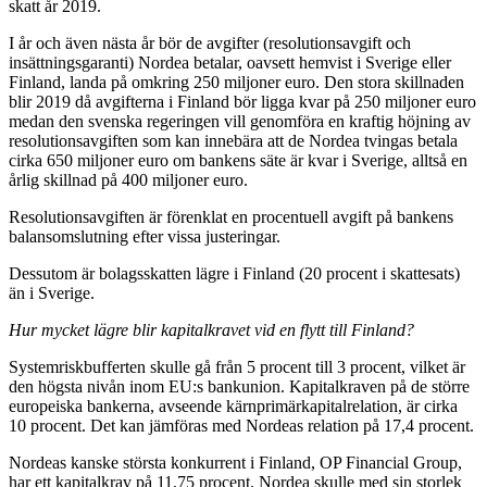
skatt år 2019.
I år och även nästa år bör de avgifter (resolutionsavgift och
insättningsgaranti) Nordea betalar, oavsett hemvist i Sverige eller
Finland, landa på omkring 250 miljoner euro. Den stora skillnaden
blir 2019 då avgifterna i Finland bör ligga kvar på 250 miljoner euro
medan den svenska regeringen vill genomföra en kraftig höjning av
resolutionsavgiften som kan innebära att de Nordea tvingas betala
cirka 650 miljoner euro om bankens säte är kvar i Sverige, alltså en
årlig skillnad på 400 miljoner euro.
Resolutionsavgiften är förenklat en procentuell avgift på bankens
balansomslutning efter vissa justeringar.
Dessutom är bolagsskatten lägre i Finland (20 procent i skattesats)
än i Sverige.
Hur mycket lägre blir kapitalkravet vid en flytt till Finland?
Systemriskbufferten skulle gå från 5 procent till 3 procent, vilket är
den högsta nivån inom EU:s bankunion. Kapitalkraven på de större
europeiska bankerna, avseende kärnprimärkapitalrelation, är cirka
10 procent. Det kan jämföras med Nordeas relation på 17,4 procent.
Nordeas kanske största konkurrent i Finland, OP Financial Group,
har ett kapitalkrav på 11,75 procent. Nordea skulle med sin storlek