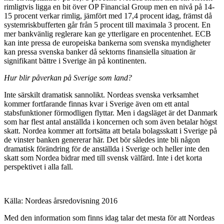
rimligtvis ligga en bit över OP Financial Group men en nivå på 14-
15 procent verkar rimlig, jämfört med 17,4 procent idag, främst då
systemriskbufferten går från 5 procent till maximala 3 procent. En
mer bankvänlig reglerare kan ge ytterligare en procentenhet. ECB
kan inte pressa de europeiska bankerna som svenska myndigheter
kan pressa svenska banker då sektorns finansiella situation är
signifikant bättre i Sverige än på kontinenten.
Hur blir påverkan på Sverige som land?
Inte särskilt dramatisk sannolikt. Nordeas svenska verksamhet
kommer fortfarande finnas kvar i Sverige även om ett antal
stabsfunktioner förmodligen flyttar. Men i dagsläget är det Danmark
som har flest antal anställda i koncernen och som även betalar högst
skatt. Nordea kommer att fortsätta att betala bolagsskatt i Sverige på
de vinster banken genererar här. Det bör således inte bli någon
dramatisk förändring för de anställda i Sverige och heller inte den
skatt som Nordea bidrar med till svensk välfärd. Inte i det korta
perspektivet i alla fall.
Källa: Nordeas årsredovisning 2016
Med den information som finns idag talar det mesta för att Nordeas