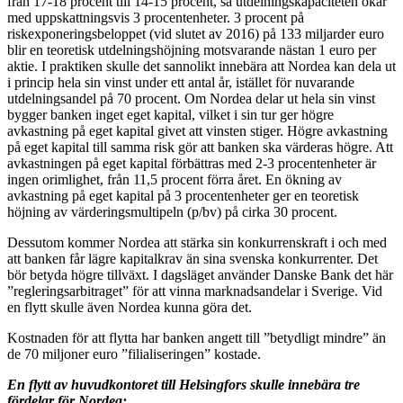
från 17-18 procent till 14-15 procent, så utdelningskapaciteten ökar
med uppskattningsvis 3 procentenheter. 3 procent på
riskexponeringsbeloppet (vid slutet av 2016) på 133 miljarder euro
blir en teoretisk utdelningshöjning motsvarande nästan 1 euro per
aktie. I praktiken skulle det sannolikt innebära att Nordea kan dela ut
i princip hela sin vinst under ett antal år, istället för nuvarande
utdelningsandel på 70 procent. Om Nordea delar ut hela sin vinst
bygger banken inget eget kapital, vilket i sin tur ger högre
avkastning på eget kapital givet att vinsten stiger. Högre avkastning
på eget kapital till samma risk gör att banken ska värderas högre. Att
avkastningen på eget kapital förbättras med 2-3 procentenheter är
ingen orimlighet, från 11,5 procent förra året. En ökning av
avkastning på eget kapital på 3 procentenheter ger en teoretisk
höjning av värderingsmultipeln (p/bv) på cirka 30 procent.
Dessutom kommer Nordea att stärka sin konkurrenskraft i och med
att banken får lägre kapitalkrav än sina svenska konkurrenter. Det
bör betyda högre tillväxt. I dagsläget använder Danske Bank det här
”regleringsarbitraget” för att vinna marknadsandelar i Sverige. Vid
en flytt skulle även Nordea kunna göra det.
Kostnaden för att flytta har banken angett till ”betydligt mindre” än
de 70 miljoner euro ”filialiseringen” kostade.
En flytt av huvudkontoret till Helsingfors skulle innebära tre
fördelar för Nordea: