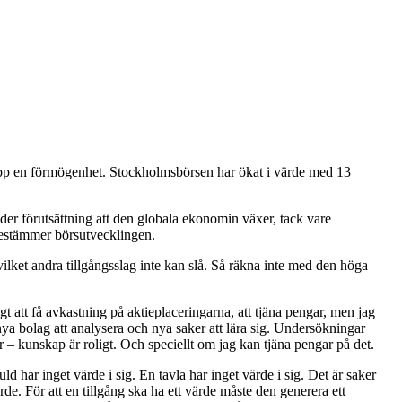
a upp en förmögenhet. Stockholmsbörsen har ökat i värde med 13
er förutsättning att den globala ekonomin växer, tack vare
 bestämmer börsutvecklingen.
vilket andra tillgångsslag inte kan slå. Så räkna inte med den höga
ktigt att få avkastning på aktieplaceringarna, att tjäna pengar, men jag
ya bolag att analysera och nya saker att lära sig. Un­dersökningar
r – kunskap är roligt. Och speciellt om jag kan tjäna pengar på det.
d har inget värde i sig. En tavla har inget värde i sig. Det är saker
de. För att en tillgång ska ha ett värde måste den generera ett