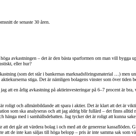
msnitt de senaste 30 åren.
r den höga avkastningen – det är den bästa sparformen om man vill bygg
stiskt, eller hur?
avkastning (som det står i bankernas marknadsföringsmaterial …) men und
ch aktiekurserna stiga. Det är nämligen bolagens vinster som över tiden
 jag att en årlig avkastning på aktieinvesteringar på 6–7 procent är bra, 
 är roligt och allmänbildande att spara i aktier. Det är klart att det är vi
n som ska analyseras och att jag aldrig blir fullärd – det finns alltid n
ch hänga med i samhällsdebatten. Jag tycker det är roligt att kunna sake
 att det går att värdera bolag i och med att de genererar kassaflöden. Gul
e att de inte kan säljas till höga belopp – pris är inte samma sak som vär