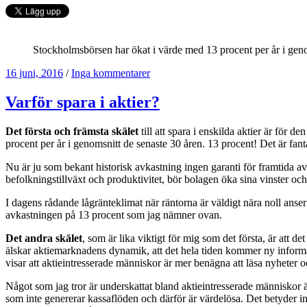
Stockholmsbörsen har ökat i värde med 13 procent per år i ge­no
16 juni, 2016
/
Inga kommentarer
Varför spara i aktier?
Det första och främsta skälet
till att spara i enskilda aktier är fö
procent per år i ge­nomsnitt de senaste 30 åren. 13 procent! Det är fanta
Nu är ju som bekant historisk avkastning ingen garanti för framtida 
befolkningstillväxt och produktivitet, bör bolagen öka sina vinster o
I dagens rådande lågränteklimat när räntorna är väldigt nära noll anser
avkastningen på 13 procent som jag nämner ovan.
Det andra skälet
, som är lika viktigt för mig som det första, är att det
älskar aktiemarknadens dynamik, att det hela tiden kommer ny informatio
visar att aktieintresserade människor är mer benägna att läsa nyheter o
Något som jag tror är underskattat bland aktieintresserade män­niskor är
som inte genererar kassaflöden och därför är värdelösa. Det betyder int