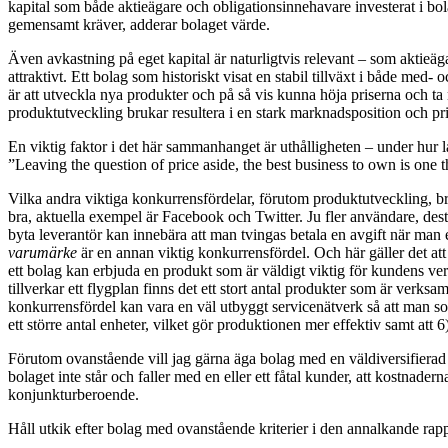
kapital som både aktieägare och obligationsinnehavare investerat i bo
gemensamt kräver, adderar bolaget värde.
Även avkastning på eget kapital är naturligtvis relevant – som aktieäga
attraktivt. Ett bolag som historiskt visat en stabil tillväxt i både me
är att utveckla nya produkter och på så vis kunna höja priserna och ta
produktutveckling brukar resultera i en stark marknadsposition och pri
En viktig faktor i det här sammanhanget är uthålligheten – under hur lå
”Leaving the question of price aside, the best business to own is one 
Vilka andra viktiga konkurrensfördelar, förutom produktutveckling, bru
bra, aktuella exempel är Facebook och Twitter. Ju fler användare, desto
byta leverantör kan innebära att man tvingas betala en avgift när man
varumärke
är en annan viktig konkurrensfördel. Och här gäller det att 
ett bolag kan erbjuda en produkt som är väldigt viktig för kundens verk
tillverkar ett flygplan finns det ett stort antal produkter som är verksam
konkurrensfördel kan vara en väl utbyggt servicenätverk så att man som
ett större antal enheter, vilket gör produktionen mer effektiv samt att 
Förutom ovanstående vill jag gärna äga bolag med en väldiversifierad 
bolaget inte står och faller med en eller ett fåtal kunder, att kostnade
konjunkturberoende.
Håll utkik efter bolag med ovanstående kriterier i den annalkande rap