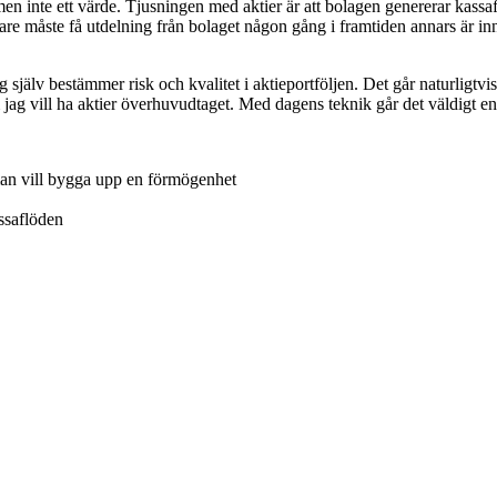
 men inte ett värde. Tjusningen med aktier är att bolagen genererar kass
re måste få utdelning från bolaget någon gång i framtiden annars är inneh
 jag själv bestämmer risk och kvalitet i aktieportföljen. Det går natur­ligtvis
 jag vill ha aktier överhuvudtaget. Med dagens teknik går det väldigt enke
an vill bygga upp en förmögenhet
assaflöden