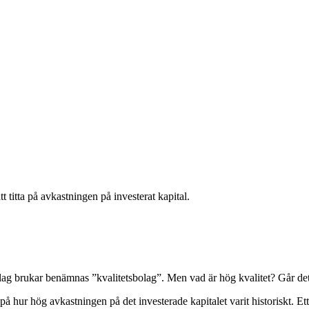
tt titta på avkastningen på investerat kapital.
bolag brukar benämnas ”kvalitetsbolag”. Men vad är hög kvalitet? Går det
ta på hur hög avkastningen på det investerade kapitalet varit historiskt. Et