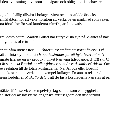
tså den avkastningsnivå som aktieägare och obligationsinnehavare
g och uthållig tillväxt i bolagets vinst och kassaflöde är också
amgångsfaktorn för att växa, förutom att verka på en marknad som växer,
ra förståelse för vad kunderna efterfrågar. Innovativ
e, desto bättre. Warren Buffet har uttryckt sin syn på kvalitet så här:
high rates of return.”
att hålla utkik efter: 1)
Fördelen av att äga ett stort nätverk.
Två
 ansluta sig till det. 2)
Höga kostnader för att byta leverantör.
Att
åste lära sig en ny produkt, vilket kan vara tidsödande. 3)
Ett starkt
 är starkt. 4)
Produkter eller tjänster som är verksamhetskritiska.
Om
 i relation till de totala kostnaderna. När Airbus eller Boeing
anet kostar att tillverka, till exempel kullager. En annan relaterad
rrensfördelar är 5)
skalfördelar
, att de fasta kostnaderna kan slås ut på
kter (från service exempelvis). Jag ser det som en trygghet att
en stor del av intäkterna är ganska förutsägbara och inte särskilt