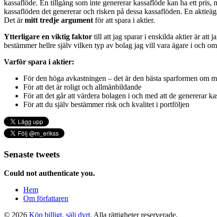
kassaflöde. En tillgång som inte genererar kassaflöde kan ha ett pris,
kassaflöden det genererar och risken på dessa kassaflöden. En aktieäga
Det är
mitt tredje argument
för att spara i aktier.
Ytterligare en viktig faktor
till att jag sparar i enskilda aktier är att
bestämmer hellre själv vilken typ av bolag jag vill vara ägare i och om
Varför spara i aktier:
För den höga avkastningen – det är den bästa sparformen om m
För att det är roligt och allmänbildande
För att det går att värdera bolagen i och med att de genererar k
För att du själv bestämmer risk och kvalitet i portföljen
Senaste tweets
Could not authenticate you.
Hem
Om författaren
© 2026
Köp billigt, sälj dyrt
. Alla rättigheter reserverade.