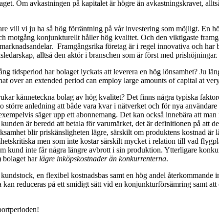
laget. Om avkastningen på kapitalet är högre än avkastningskravet, all
re vill vi ju ha så hög förräntning på vår investering som möjligt. En hö
d- och motgång konjunkturellt håller hög kvalitet. Och den viktigaste fr
 marknadsandelar. Framgångsrika företag är i regel innovativa och har b
sledarskap, alltså den aktör i branschen som är först med prishöjningar.
ng tidsperiod har bolaget lyckats att leverera en hög lönsamhet? Ju längr
that over an extended period can employ large amounts of capital at very 
kar känneteckna bolag av hög kvalitet? Det finns några typiska faktorer 
 större anledning att både vara kvar i nätverket och för nya användare att
 exempelvis säger upp ett abonnemang. Det kan också innebära att man m
kunden är beredd att betala för varumärket, det är definitionen på att det
samhet blir priskänsligheten lägre, särskilt om produktens kostnad är låg
hetskritiska men som inte kostar särskilt mycket i relation till vad flygpl
 kund inte får några längre avbrott i sin produktion. Ytterligare konku
6) bolaget har
lägre inköpskostnader än konkurrenterna
.
kundstock, en flexibel kostnadsbas samt en hög andel återkommande intä
rna kan reduceras på ett smidigt sätt vid en konjunkturförsämring samt att 
portperioden!