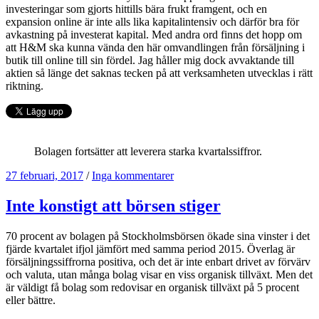
investeringar som gjorts hittills bära frukt framgent, och en
expansion online är inte alls lika kapitalintensiv och därför bra för
avkastning på investerat kapital. Med andra ord finns det hopp om
att H&M ska kunna vända den här omvandlingen från försäljning i
butik till online till sin fördel. Jag håller mig dock avvaktande till
aktien så länge det saknas tecken på att verksamheten utvecklas i rätt
riktning.
Bolagen fortsätter att leverera starka kvartalssiffror.
27 februari, 2017
/
Inga kommentarer
Inte konstigt att börsen stiger
70 procent av bolagen på Stockholmsbörsen ökade sina vinster i det
fjärde kvartalet ifjol jämfört med samma period 2015. Överlag är
försäljningssiffrorna positiva, och det är inte enbart drivet av förvärv
och valuta, utan många bolag visar en viss organisk tillväxt. Men det
är väldigt få bolag som redovisar en organisk tillväxt på 5 procent
eller bättre.