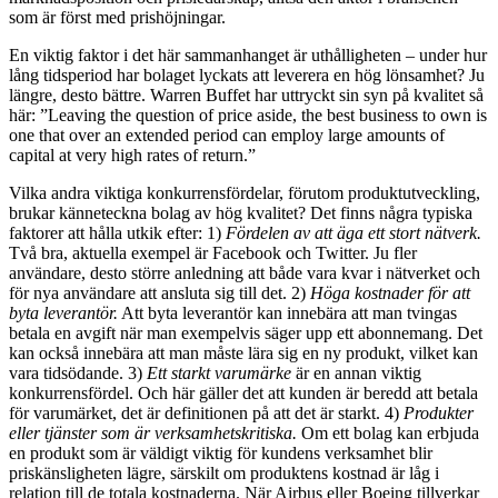
som är först med prishöjningar.
En viktig faktor i det här sammanhanget är uthålligheten – under hur
lång tidsperiod har bolaget lyckats att leverera en hög lönsamhet? Ju
längre, desto bättre. Warren Buffet har uttryckt sin syn på kvalitet så
här: ”Leaving the question of price aside, the best business to own is
one that over an extended period can employ large amounts of
capital at very high rates of return.”
Vilka andra viktiga konkurrensfördelar, förutom produktutveckling,
brukar känneteckna bolag av hög kvalitet? Det finns några typiska
faktorer att hålla utkik efter: 1)
Fördelen av att äga ett stort nätverk.
Två bra, aktuella exempel är Facebook och Twitter. Ju fler
användare, desto större anledning att både vara kvar i nätverket och
för nya användare att ansluta sig till det. 2)
Höga kostnader för att
byta leverantör.
Att byta leverantör kan innebära att man tvingas
betala en avgift när man exempelvis säger upp ett abonnemang. Det
kan också innebära att man måste lära sig en ny produkt, vilket kan
vara tidsödande. 3)
Ett starkt varumärke
är en annan viktig
konkurrensfördel. Och här gäller det att kunden är beredd att betala
för varumärket, det är definitionen på att det är starkt. 4)
Produkter
eller tjänster som är verksamhetskritiska.
Om ett bolag kan erbjuda
en produkt som är väldigt viktig för kundens verksamhet blir
priskänsligheten lägre, särskilt om produktens kostnad är låg i
relation till de totala kostnaderna. När Airbus eller Boeing tillverkar