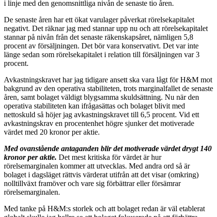
i linje med den genomsnittliga nivån de senaste tio åren.
De senaste åren har ett ökat varulager påverkat rörelsekapitalet
negativt. Det räknar jag med stannar upp nu och att rörelsekapitalet
stannar på nivån från det senaste räkenskapsåret, nämligen 5,8
procent av försäljningen. Det bör vara konservativt. Det var inte
länge sedan som rörelsekapitalet i relation till försäljningen var 3
procent.
Avkastningskravet har jag tidigare ansett ska vara lågt för H&M mot
bakgrund av den operativa stabiliteten, trots marginalfallet de senaste
åren, samt bolaget väldigt blygsamma skuldsättning. Nu när den
operativa stabiliteten kan ifrågasättas och bolaget blivit med
nettoskuld så höjer jag avkastningskravet till 6,5 procent. Vid ett
avkastningskrav en procentenhet högre sjunker det motiverade
värdet med 20 kronor per aktie.
Med ovanstående antaganden blir det motiverade värdet drygt 140
kronor per aktie.
Det mest kritiska för värdet är hur
rörelsemarginalen kommer att utvecklas. Med andra ord så är
bolaget i dagsläget rättvis värderat utifrån att det visar (omkring)
nolltillväxt framöver och vare sig förbättrar eller försämrar
rörelsemarginalen.
Med tanke på H&M:s storlek och att bolaget redan är väl etablerat