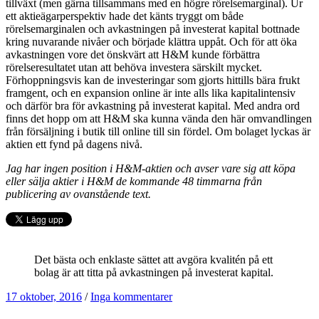
tillväxt (men gärna tillsammans med en högre rörelsemarginal). Ur
ett aktieägarperspektiv hade det känts tryggt om både
rörelsemarginalen och avkastningen på investerat kapital bottnade
kring nuvarande nivåer och började klättra uppåt. Och för att öka
avkastningen vore det önskvärt att H&M kunde förbättra
rörelseresultatet utan att behöva investera särskilt mycket.
Förhoppningsvis kan de investeringar som gjorts hittills bära frukt
framgent, och en expansion online är inte alls lika kapitalintensiv
och därför bra för avkastning på investerat kapital. Med andra ord
finns det hopp om att H&M ska kunna vända den här omvandlingen
från försäljning i butik till online till sin fördel. Om bolaget lyckas är
aktien ett fynd på dagens nivå.
Jag har ingen position i H&M-aktien och avser vare sig att köpa
eller sälja aktier i H&M de kommande 48 timmarna från
publicering av ovanstående text.
Det bästa och enklaste sättet att avgöra kvalitén på ett
bolag är att titta på avkastningen på investerat kapital.
17 oktober, 2016
/
Inga kommentarer