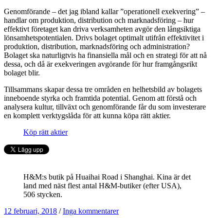
Genomförande – det jag ibland kallar ”operationell exekvering” –
handlar om produktion, distribution och marknadsföring – hur
effektivt företaget kan driva verksamheten avgör den långsiktiga
lönsamhetspotentialen. Drivs bolaget optimalt utifrån effektivitet i
produktion, distribution, marknadsföring och administration?
Bolaget ska naturligtvis ha finansiella mål och en strategi för att nå
dessa, och då är exekveringen avgörande för hur framgångsrikt
bolaget blir.
Tillsammans skapar dessa tre områden en helhetsbild av bolagets
inneboende styrka och framtida potential. Genom att förstå och
analysera kultur, tillväxt och genomförande får du som investerare
en komplett verktygslåda för att kunna köpa rätt aktier.
Köp rätt aktier
H&M:s butik på Huaihai Road i Shanghai. Kina är det
land med näst flest antal H&M-butiker (efter USA),
506 stycken.
12 februari, 2018
/
Inga kommentarer