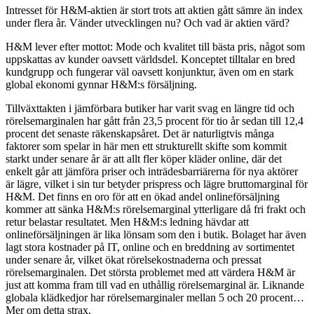
Intresset för H&M-aktien är stort trots att aktien gått sämre än index
under flera år. Vänder utvecklingen nu? Och vad är aktien värd?
H&M lever efter mottot: Mode och kvalitet till bästa pris, något som
uppskattas av kunder oavsett världsdel. Konceptet tilltalar en bred
kundgrupp och fungerar väl oavsett konjunktur, även om en stark
global ekonomi gynnar H&M:s försäljning.
Tillväxttakten i jämförbara butiker har varit svag en längre tid och
rörelsemarginalen har gått från 23,5 procent för tio år sedan till 12,4
procent det senaste räkenskapsåret. Det är naturligtvis många
faktorer som spelar in här men ett strukturellt skifte som kommit
starkt under senare år är att allt fler köper kläder online, där det
enkelt går att jämföra priser och inträdesbarriärerna för nya aktörer
är lägre, vilket i sin tur betyder prispress och lägre bruttomarginal för
H&M. Det finns en oro för att en ökad andel onlineförsäljning
kommer att sänka H&M:s rörelsemarginal ytterligare då fri frakt och
retur belastar resultatet. Men H&M:s ledning hävdar att
onlineförsäljningen är lika lönsam som den i butik. Bolaget har även
lagt stora kostnader på IT, online och en breddning av sortimentet
under senare år, vilket ökat rörelsekostnaderna och pressat
rörelsemarginalen. Det största problemet med att värdera H&M är
just att komma fram till vad en uthållig rörelsemarginal är. Liknande
globala klädkedjor har rörelsemarginaler mellan 5 och 20 procent…
Mer om detta strax.