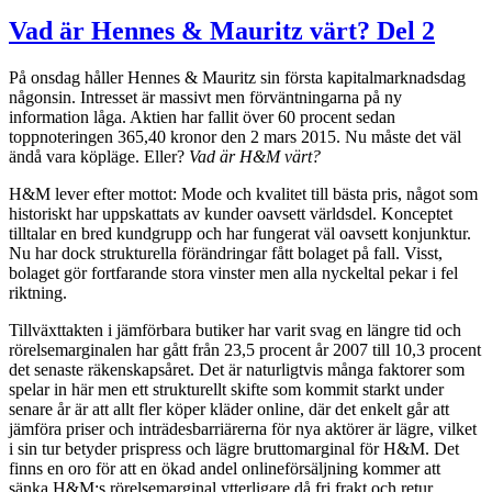
Vad är Hennes & Mauritz värt? Del 2
På onsdag håller Hennes & Mauritz sin första kapitalmarknadsdag
någonsin. Intresset är massivt men förväntningarna på ny
information låga. Aktien har fallit över 60 procent sedan
toppnoteringen 365,40 kronor den 2 mars 2015. Nu måste det väl
ändå vara köpläge. Eller?
Vad är H&M värt?
H&M lever efter mottot: Mode och kvalitet till bästa pris, något som
historiskt har uppskattats av kunder oavsett världsdel. Konceptet
tilltalar en bred kundgrupp och har fungerat väl oavsett konjunktur.
Nu har dock strukturella förändringar fått bolaget på fall. Visst,
bolaget gör fortfarande stora vinster men alla nyckeltal pekar i fel
riktning.
Tillväxttakten i jämförbara butiker har varit svag en längre tid och
rörelsemarginalen har gått från 23,5 procent år 2007 till 10,3 procent
det senaste räkenskapsåret. Det är naturligtvis många faktorer som
spelar in här men ett strukturellt skifte som kommit starkt under
senare år är att allt fler köper kläder online, där det enkelt går att
jämföra priser och inträdesbarriärerna för nya aktörer är lägre, vilket
i sin tur betyder prispress och lägre bruttomarginal för H&M. Det
finns en oro för att en ökad andel onlineförsäljning kommer att
sänka H&M:s rörelsemarginal ytterligare då fri frakt och retur