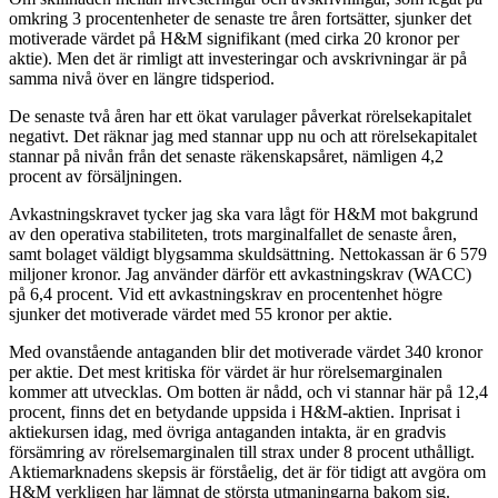
omkring 3 procentenheter de senaste tre åren fortsätter, sjunker det
motiverade värdet på H&M signifikant (med cirka 20 kronor per
aktie). Men det är rimligt att investeringar och avskrivningar är på
samma nivå över en längre tidsperiod.
De senaste två åren har ett ökat varulager påverkat rörelsekapitalet
negativt. Det räknar jag med stannar upp nu och att rörelsekapitalet
stannar på nivån från det senaste räkenskapsåret, nämligen 4,2
procent av försäljningen.
Avkastningskravet tycker jag ska vara lågt för H&M mot bakgrund
av den operativa stabiliteten, trots marginalfallet de senaste åren,
samt bolaget väldigt blygsamma skuldsättning. Nettokassan är 6 579
miljoner kronor. Jag använder därför ett avkastningskrav (WACC)
på 6,4 procent. Vid ett avkastningskrav en procentenhet högre
sjunker det motiverade värdet med 55 kronor per aktie.
Med ovanstående antaganden blir det motiverade värdet 340 kronor
per aktie. Det mest kritiska för värdet är hur rörelsemarginalen
kommer att utvecklas. Om botten är nådd, och vi stannar här på 12,4
procent, finns det en betydande uppsida i H&M-aktien. Inprisat i
aktiekursen idag, med övriga antaganden intakta, är en gradvis
försämring av rörelsemarginalen till strax under 8 procent uthålligt.
Aktiemarknadens skepsis är förståelig, det är för tidigt att avgöra om
H&M verkligen har lämnat de största utmaningarna bakom sig.