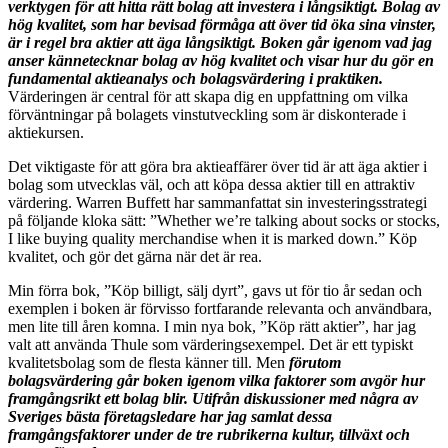
verktygen för att hitta rätt bolag att investera i långsiktigt. Bolag av
hög kvalitet, som har bevisad förmåga att över tid öka sina vinster,
är i regel bra aktier att äga långsiktigt. Boken går igenom vad jag
anser kännetecknar bolag av hög kvalitet och visar hur du gör en
fundamental aktieanalys och bolagsvärdering i praktiken.
Värderingen är central för att skapa dig en uppfattning om vilka
förväntningar på bolagets vinstutveckling som är diskonterade i
aktiekursen.
Det viktigaste för att göra bra aktieaffärer över tid är att äga aktier i
bolag som utvecklas väl, och att köpa dessa aktier till en attraktiv
värdering. Warren Buffett har sammanfattat sin investeringsstrategi
på följande kloka sätt: ”Whether we’re talking about socks or stocks,
I like buying quality merchandise when it is marked down.” Köp
kvalitet, och gör det gärna när det är rea.
Min förra bok, ”Köp billigt, sälj dyrt”, gavs ut för tio år sedan och
exemplen i boken är förvisso fortfarande relevanta och användbara,
men lite till åren komna. I min nya bok, ”Köp rätt aktier”, har jag
valt att använda Thule som värderingsexempel. Det är ett typiskt
kvalitetsbolag som de flesta känner till. Men
förutom
bolagsvärdering går boken igenom vilka faktorer som avgör hur
framgångsrikt ett bolag blir. Utifrån diskussioner med några av
Sveriges bästa företagsledare har jag samlat dessa
framgångsfaktorer under de tre rubrikerna kultur, tillväxt och