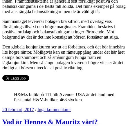
innan. Framtidsutsikterna är generellt sett försiktigt positiva och
balansräkningarna i de flesta fall solida. Det finns exempel på bolag
med ansträngda balansräkningar men de är väldigt få.
Sammantaget levererar bolagen bra siffror, med överlag viss
försäljningstillväxt och högre marginaler. Framtiden beskrivs i
positiva ordalag och balansräkningarna inger förtroende. Mot
bakgrund av det är det inte konstigt att börsen fortsätter att stiga.
Den globala konjunkturen ser ut att förbättras, och det bör innebära
lite högre räntor. Möjligtvis kan en ränteuppgång under det här året
dämpa börshumöret och så småningom tvinga fram en
lågkonjunktur. Men så länge bolagen levererar högre vinster är det
rimligt att börsen utvecklas i positiv riktning.
H&M:s butik på 111 5th Avenue. USA är det land med
flest antal H&M-butiker, 468 stycken.
20 februari, 2017
/
Inga kommentarer
Vad är Hennes & Mauritz värt?