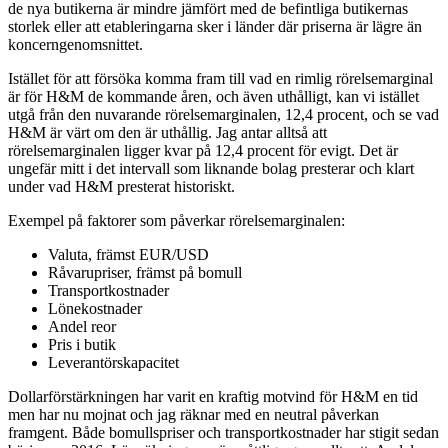
de nya butikerna är mindre jämfört med de befintliga butikernas
storlek eller att etableringarna sker i länder där priserna är lägre än
koncerngenomsnittet.
Istället för att försöka komma fram till vad en rimlig rörelsemarginal
är för H&M de kommande åren, och även uthålligt, kan vi istället
utgå från den nuvarande rörelsemarginalen, 12,4 procent, och se vad
H&M är värt om den är uthållig. Jag antar alltså att
rörelsemarginalen ligger kvar på 12,4 procent för evigt. Det är
ungefär mitt i det intervall som liknande bolag presterar och klart
under vad H&M presterat historiskt.
Exempel på faktorer som påverkar rörelsemarginalen:
Valuta, främst EUR/USD
Råvarupriser, främst på bomull
Transportkostnader
Lönekostnader
Andel reor
Pris i butik
Leverantörskapacitet
Dollarförstärkningen har varit en kraftig motvind för H&M en tid
men har nu mojnat och jag räknar med en neutral påverkan
framgent. Både bomullspriser och transportkostnader har stigit sedan