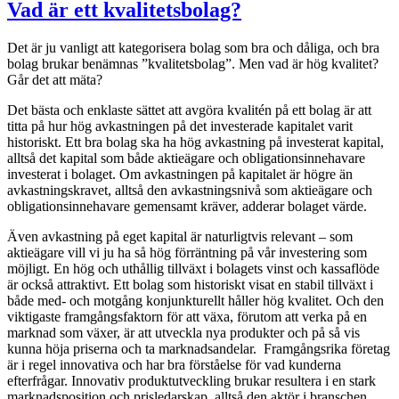
Vad är ett kvalitetsbolag?
Det är ju vanligt att kategorisera bolag som bra och dåliga, och bra
bolag brukar benämnas ”kvalitetsbolag”. Men vad är hög kvalitet?
Går det att mäta?
Det bästa och enklaste sättet att avgöra kvalitén på ett bolag är att
titta på hur hög avkastningen på det investerade kapitalet varit
historiskt. Ett bra bolag ska ha hög avkastning på investerat kapital,
alltså det kapital som både aktieägare och obligationsinnehavare
investerat i bolaget. Om avkastningen på kapitalet är högre än
avkastningskravet, alltså den avkastningsnivå som aktieägare och
obligationsinnehavare gemensamt kräver, adderar bolaget värde.
Även avkastning på eget kapital är naturligtvis relevant – som
aktieägare vill vi ju ha så hög förräntning på vår investering som
möjligt. En hög och uthållig tillväxt i bolagets vinst och kassaflöde
är också attraktivt. Ett bolag som historiskt visat en stabil tillväxt i
både med- och motgång konjunkturellt håller hög kvalitet. Och den
viktigaste framgångsfaktorn för att växa, förutom att verka på en
marknad som växer, är att utveckla nya produkter och på så vis
kunna höja priserna och ta marknadsandelar. Framgångsrika företag
är i regel innovativa och har bra förståelse för vad kunderna
efterfrågar. Innovativ produktutveckling brukar resultera i en stark
marknadsposition och prisledarskap, alltså den aktör i branschen