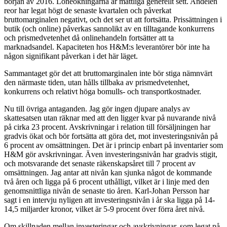
början av 2016. Löneökningarna är måttliga generellt sett. Andelen
reor har legat högt de senaste kvartalen och påverkat
bruttomarginalen negativt, och det ser ut att fortsätta. Prissättningen i
butik (och online) påverkas sannolikt av en tilltagande konkurrens
och prismedvetenhet då onlinehandeln fortsätter att ta
marknadsandel. Kapaciteten hos H&M:s leverantörer bör inte ha
någon signifikant påverkan i det här läget.
Sammantaget gör det att bruttomarginalen inte bör stiga nämnvärt
den närmaste tiden, utan hålls tillbaka av prismedvetenhet,
konkurrens och relativt höga bomulls- och transportkostnader.
Nu till övriga antaganden. Jag gör ingen djupare analys av
skattesatsen utan räknar med att den ligger kvar på nuvarande nivå
på cirka 23 procent. Avskrivningar i relation till försäljningen har
gradvis ökat och bör fortsätta att göra det, mot investeringsnivån på
6 procent av omsättningen. Det är i princip enbart på inventarier som
H&M gör avskrivningar. Även investeringsnivån har gradvis stigit,
och motsvarande det senaste räkenskapsåret till 7 procent av
omsättningen. Jag antar att nivån kan sjunka något de kommande
två åren och ligga på 6 procent uthålligt, vilket är i linje med den
genomsnittliga nivån de senaste tio åren. Karl-Johan Persson har
sagt i en intervju nyligen att investeringsnivån i år ska ligga på 14-
14,5 miljarder kronor, vilket är 5-9 procent över förra året nivå.
Om skillnaden mellan investeringar och avskrivningar, som legat på