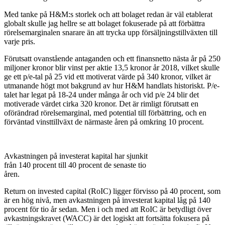
Med tanke på H&M:s storlek och att bolaget redan är väl etablerat
globalt skulle jag hellre se att bolaget fokuserade på att förbättra
rörelsemarginalen snarare än att trycka upp försäljningstillväxten till
varje pris.
Förutsatt ovanstående antaganden och ett finansnetto nästa år på 250
miljoner kronor blir vinst per aktie 13,5 kronor år 2018, vilket skulle
ge ett p/e-tal på 25 vid ett motiverat värde på 340 kronor, vilket är
utmanande högt mot bakgrund av hur H&M handlats historiskt. P/e-
talet har legat på 18-24 under många år och vid p/e 24 blir det
motiverade värdet cirka 320 kronor. Det är rimligt förutsatt en
oförändrad rörelsemarginal, med potential till förbättring, och en
förväntad vinsttillväxt de närmaste åren på omkring 10 procent.
Avkastningen på investerat kapital har sjunkit
från 140 procent till 40 procent de senaste tio
åren.
Return on invested capital (RoIC) ligger förvisso på 40 procent, som
är en hög nivå, men avkastningen på investerat kapital låg på 140
procent för tio år sedan. Men i och med att RoIC är betydligt över
avkastningskravet (WACC) är det logiskt att fortsätta fokusera på