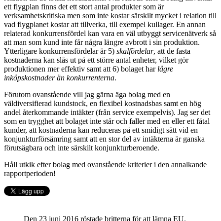
ett flygplan finns det ett stort antal produkter som är
verksamhetskritiska men som inte kostar särskilt mycket i relation till
vad flygplanet kostar att tillverka, till exempel kullager. En annan
relaterad konkurrensfördel kan vara en väl utbyggt servicenätverk så
att man som kund inte får några längre avbrott i sin produktion.
Ytterligare konkurrensfördelar är 5)
skalfördelar
, att de fasta
kostnaderna kan slås ut på ett större antal enheter, vilket gör
produktionen mer effektiv samt att 6) bolaget har
lägre
inköpskostnader än konkurrenterna
.
Förutom ovanstående vill jag gärna äga bolag med en
väldiversifierad kundstock, en flexibel kostnadsbas samt en hög
andel återkommande intäkter (från service exempelvis). Jag ser det
som en trygghet att bolaget inte står och faller med en eller ett fåtal
kunder, att kostnaderna kan reduceras på ett smidigt sätt vid en
konjunkturförsämring samt att en stor del av intäkterna är ganska
förutsägbara och inte särskilt konjunkturberoende.
Håll utkik efter bolag med ovanstående kriterier i den annalkande
rapportperioden!
Den 23 juni 2016 röstade britterna för att lämna EU.