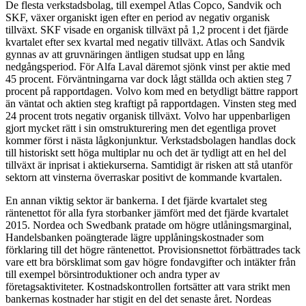
De flesta verkstadsbolag, till exempel Atlas Copco, Sandvik och
SKF, växer organiskt igen efter en period av negativ organisk
tillväxt. SKF visade en organisk tillväxt på 1,2 procent i det fjärde
kvartalet efter sex kvartal med negativ tillväxt. Atlas och Sandvik
gynnas av att gruvnäringen äntligen studsat upp en lång
nedgångsperiod. För Alfa Laval däremot sjönk vinst per aktie med
45 procent. Förväntningarna var dock lågt ställda och aktien steg 7
procent på rapportdagen. Volvo kom med en betydligt bättre rapport
än väntat och aktien steg kraftigt på rapportdagen. Vinsten steg med
24 procent trots negativ organisk tillväxt. Volvo har uppenbarligen
gjort mycket rätt i sin omstrukturering men det egentliga provet
kommer först i nästa lågkonjunktur. Verkstadsbolagen handlas dock
till historiskt sett höga multiplar nu och det är tydligt att en hel del
tillväxt är inprisat i aktiekurserna. Samtidigt är risken att stå utanför
sektorn att vinsterna överraskar positivt de kommande kvartalen.
En annan viktig sektor är bankerna. I det fjärde kvartalet steg
räntenettot för alla fyra storbanker jämfört med det fjärde kvartalet
2015. Nordea och Swedbank pratade om högre utlåningsmarginal,
Handelsbanken poängterade lägre upplåningskostnader som
förklaring till det högre räntenettot. Provisionsnettot förbättrades tack
vare ett bra börsklimat som gav högre fondavgifter och intäkter från
till exempel börsintroduktioner och andra typer av
företagsaktiviteter. Kostnadskontrollen fortsätter att vara strikt men
bankernas kostnader har stigit en del det senaste året. Nordeas