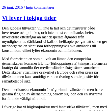
26 juni, 2016
/
Inga kommentarer
Vi lever i tokiga tider
Den globala tillväxten vill inte ta fart och det frustrerar både
investerare och politiker, och inte minst centralbankschefer.
Investerare efterfrågar än mer desperata åtgärder från
myndigheterna, däribland så kallade helikopterpengar; att staten ger
medborgarna en slant som förhoppningsvis ska användas till
konsumtion, vilket lyfter ekonomin och inflationen.
Med Storbritannien som nu valt att lämna den europeiska
gemenskapen kommer EU nu (förhoppningsvis) tvingas reformeras
kraftigt då sannolikt fler medlemsländer ifrågasätter samarbetet.
Detta skapar ytterligare osäkerhet i Europa och sätter press på
tillväxten men kan samtidigt vara en övning som är positiv för
samarbetet på sikt.
Den amerikanska ekonomin är någorlunda välmående men har en
ganska lång tid av återhämtning bakom sig, och den en styrränta
fortfarande väldigt nära noll.
I Sverige har vi högkonjunktur med fantastiska tillväxttal, men med