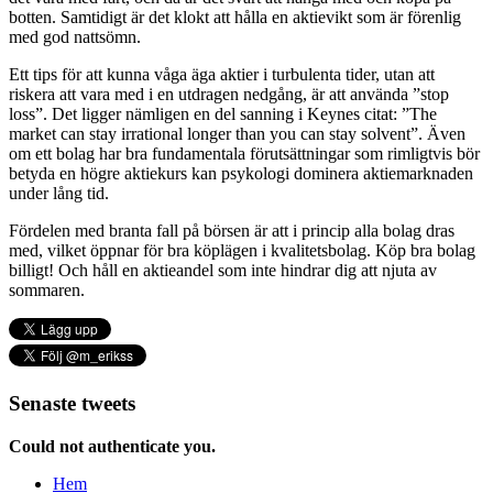
botten. Samtidigt är det klokt att hålla en aktievikt som är förenlig
med god nattsömn.
Ett tips för att kunna våga äga aktier i turbulenta tider, utan att
riskera att vara med i en utdragen nedgång, är att använda ”stop
loss”. Det ligger nämligen en del sanning i Keynes citat: ”The
market can stay irrational longer than you can stay solvent”. Även
om ett bolag har bra fundamentala förutsättningar som rimligtvis bör
betyda en högre aktiekurs kan psykologi dominera aktiemarknaden
under lång tid.
Fördelen med branta fall på börsen är att i princip alla bolag dras
med, vilket öppnar för bra köplägen i kvalitetsbolag. Köp bra bolag
billigt! Och håll en aktieandel som inte hindrar dig att njuta av
sommaren.
Senaste tweets
Could not authenticate you.
Hem