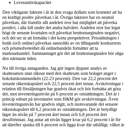
Leverantörskapacitet
Den viktigaste faktorn i år är den svaga dollarn som kommer att ha
en kraftigt positiv påverkan i år. Övriga faktorer har en neutral
påverkan, där framför allt andelen reor har möjlighet att påverka
positivt, i alla fall under det andra halvåret. Andelen reor har legat
högt de senaste kvartalen och påverkat bruttomarginalen negativt,
och det ser ut att fortsätta i det korta perspektivet. Prissättningen i
butik (och online) påverkas sannolikt av en tilltagande konkurrens
och prismedvetenhet då onlinehandeln fortsätter att ta
marknadsandel. Sammantaget gör det att bruttomarginalen bör stiga
den närmaste tiden.
Nu till övriga antaganden. Jag gör ingen djupare analys av
skattesatsen utan räknar med den skattesats som bolaget anger i
bokslutskommunikén (22-23 procent). Den var 22,2 procent det
senaste räkenskapsåret och 22,5 procent året innan. Avskrivningar i
relation till försäljningen har gradvis ökat och bör fortsätta att göra
det, mot investeringsnivån på 6 procent av omsättningen. Det är i
princip enbart på inventarier som H&M gör avskrivningar. Även
investeringsnivån har gradvis stigit, och motsvarande det senaste
räkenskapsåret till 6,2 procent av omsättningen. Det är betydligt
lägre än nivån på 7 procent året innan och 6,8 procent året
dessförinnan. Jag antar att nivån ligger kvar på 6,2 procent i år för
att därefter sjunka till 6 procent och ligga kvar där uthålligt, vilket är