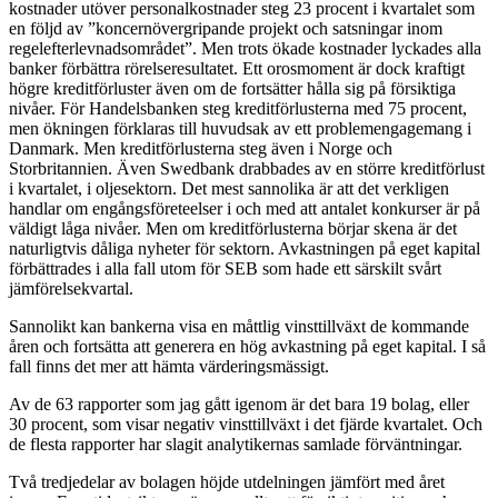
kostnader utöver personalkostnader steg 23 procent i kvartalet som
en följd av ”koncernövergripande projekt och satsningar inom
regelefterlevnadsområdet”. Men trots ökade kostnader lyckades alla
banker förbättra rörelseresultatet. Ett orosmoment är dock kraftigt
högre kreditförluster även om de fortsätter hålla sig på försiktiga
nivåer. För Handelsbanken steg kreditförlusterna med 75 procent,
men ökningen förklaras till huvudsak av ett problemengagemang i
Danmark. Men kreditförlusterna steg även i Norge och
Storbritannien. Även Swedbank drabbades av en större kreditförlust
i kvartalet, i oljesektorn. Det mest sannolika är att det verkligen
handlar om engångsföreteelser i och med att antalet konkurser är på
väldigt låga nivåer. Men om kreditförlusterna börjar skena är det
naturligtvis dåliga nyheter för sektorn. Avkastningen på eget kapital
förbättrades i alla fall utom för SEB som hade ett särskilt svårt
jämförelsekvartal.
Sannolikt kan bankerna visa en måttlig vinsttillväxt de kommande
åren och fortsätta att generera en hög avkastning på eget kapital. I så
fall finns det mer att hämta värderingsmässigt.
Av de 63 rapporter som jag gått igenom är det bara 19 bolag, eller
30 procent, som visar negativ vinsttillväxt i det fjärde kvartalet. Och
de flesta rapporter har slagit analytikernas samlade förväntningar.
Två tredjedelar av bolagen höjde utdelningen jämfört med året