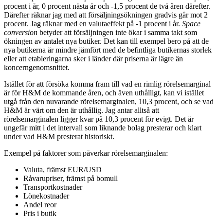
procent i år, 0 procent nästa år och -1,5 procent de två åren därefter.
Därefter räknar jag med att försäljningsökningen gradvis går mot 2
procent. Jag räknar med en valutaeffekt på -1 procent i år.
Space
conversion
betyder att försäljningen inte ökar i samma takt som
ökningen av antalet nya butiker. Det kan till exempel bero på att de
nya butikerna är mindre jämfört med de befintliga butikernas storlek
eller att etableringarna sker i länder där priserna är lägre än
koncerngenomsnittet.
Istället för att försöka komma fram till vad en rimlig rörelsemarginal
är för H&M de kommande åren, och även uthålligt, kan vi istället
utgå från den nuvarande rörelsemarginalen, 10,3 procent, och se vad
H&M är värt om den är uthållig. Jag antar alltså att
rörelsemarginalen ligger kvar på 10,3 procent för evigt. Det är
ungefär mitt i det intervall som liknande bolag presterar och klart
under vad H&M presterat historiskt.
Exempel på faktorer som påverkar rörelsemarginalen:
Valuta, främst EUR/USD
Råvarupriser, främst på bomull
Transportkostnader
Lönekostnader
Andel reor
Pris i butik