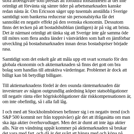
stora arbetsgivare som pressas att förbättra lönsamheten är det inte
orimligt att förvänta sig sämre tider på arbetsmarknaden kanske
redan nästa år. Om Ericsson säger upp tusentals anställda i Sverige
samtidigt som bankerna reducerar sin personalstyrka får det
sannolikt en negativ effekt på den svenska ekonomin. Dessutom
finns det tecken på att bostadsbubblan (äntligen) är på väg att brista.
Det är närmast orimligt att tänka sig att Sverige inte går samma öde
till mötes som flera andra länder i västvärlden som haft en jämförbar
utveckling på bostadsmarknaden innan deras bostadspriser började
rasa.
Samtidigt som det enkelt går att måla upp ett svart scenario för den
globala ekonomin och aktiemarknaden så finns det gott om bra
bolag som handlas till attraktiva värderingar. Problemet är dock att
billigt kan bli betydligt billigare.
Till aktiemarknadens fördel är den osunda räntemarknaden där
investerare av någon outgrundlig anledning köper statsobligationer
till negativ ränta eller högriskobligationer där riskkompensationen är,
om inte obefintlig, så i alla fall låg.
I och med att Stockholmsbörsen befinner sig i en negativ trend (och
S&P 500 kommit ner från toppnivåer) går det att ifrågasätta om man
ska äga aktier överhuvudtaget. Men det är dumt att inte äga aktier
alls. När en vändning uppåt kommer på aktiemarknaden så brukar
det vara med fart, och då är det svårt att hänga med och köpa på