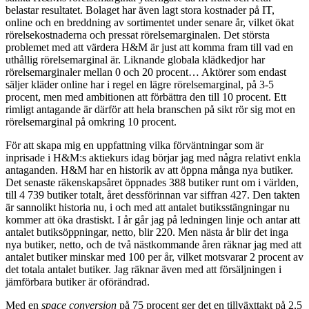
belastar resultatet. Bolaget har även lagt stora kostnader på IT,
online och en breddning av sortimentet under senare år, vilket ökat
rörelsekostnaderna och pressat rörelsemarginalen. Det största
problemet med att värdera H&M är just att komma fram till vad en
uthållig rörelsemarginal är. Liknande globala klädkedjor har
rörelsemarginaler mellan 0 och 20 procent… Aktörer som endast
säljer kläder online har i regel en lägre rörelsemarginal, på 3-5
procent, men med ambitionen att förbättra den till 10 procent. Ett
rimligt antagande är därför att hela branschen på sikt rör sig mot en
rörelsemarginal på omkring 10 procent.
För att skapa mig en uppfattning vilka förväntningar som är
inprisade i H&M:s aktiekurs idag börjar jag med några relativt enkla
antaganden. H&M har en historik av att öppna många nya butiker.
Det senaste räkenskapsåret öppnades 388 butiker runt om i världen,
till 4 739 butiker totalt, året dessförinnan var siffran 427. Den takten
är sannolikt historia nu, i och med att antalet butiksstängningar nu
kommer att öka drastiskt. I år går jag på ledningen linje och antar att
antalet butiksöppningar, netto, blir 220. Men nästa år blir det inga
nya butiker, netto, och de två nästkommande åren räknar jag med att
antalet butiker minskar med 100 per år, vilket motsvarar 2 procent av
det totala antalet butiker. Jag räknar även med att försäljningen i
jämförbara butiker är oförändrad.
Med en
space conversion
på 75 procent ger det en tillväxttakt på 2,5