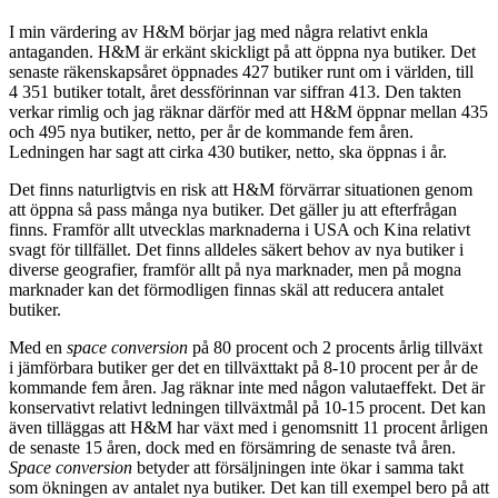
I min värdering av H&M börjar jag med några relativt enkla
antaganden. H&M är erkänt skickligt på att öppna nya butiker. Det
senaste räkenskapsåret öppnades 427 butiker runt om i världen, till
4 351 butiker totalt, året dessförinnan var siffran 413. Den takten
verkar rimlig och jag räknar därför med att H&M öppnar mellan 435
och 495 nya butiker, netto, per år de kommande fem åren.
Ledningen har sagt att cirka 430 butiker, netto, ska öppnas i år.
Det finns naturligtvis en risk att H&M förvärrar situationen genom
att öppna så pass många nya butiker. Det gäller ju att efterfrågan
finns. Framför allt utvecklas marknaderna i USA och Kina relativt
svagt för tillfället. Det finns alldeles säkert behov av nya butiker i
diverse geografier, framför allt på nya marknader, men på mogna
marknader kan det förmodligen finnas skäl att reducera antalet
butiker.
Med en
space conversion
på 80 procent och 2 procents årlig tillväxt
i jämförbara butiker ger det en tillväxttakt på 8-10 procent per år de
kommande fem åren. Jag räknar inte med någon valutaeffekt. Det är
konservativt relativt ledningen tillväxtmål på 10-15 procent. Det kan
även tilläggas att H&M har växt med i genomsnitt 11 procent årligen
de senaste 15 åren, dock med en försämring de senaste två åren.
Space conversion
betyder att försäljningen inte ökar i samma takt
som ökningen av antalet nya butiker. Det kan till exempel bero på att