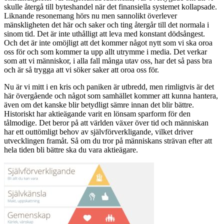
skulle återgå till byteshandel när det finansiella systemet kollapsade.
Liknande resonemang hörs nu men sannolikt överlever
mänskligheten det här och saker och ting återgår till det normala i
sinom tid. Det är inte uthålligt att leva med konstant dödsångest.
Och det är inte omöjligt att det kommer något nytt som vi ska oroa
oss för och som kommer ta upp allt utrymme i media. Det verkar
som att vi människor, i alla fall många utav oss, har det så pass bra
och är så trygga att vi söker saker att oroa oss för.
Nu är vi mitt i en kris och paniken är utbredd, men rimligtvis är det
här övergående och något som samhället kommer att kunna hantera,
även om det kanske blir betydligt sämre innan det blir bättre.
Historiskt har aktieägande varit en lönsam sparform för den
tålmodige. Det beror på att världen växer över tid och människan
har ett outtömligt behov av självförverkligande, vilket driver
utvecklingen framåt. Så om du tror på människans strävan efter att
hela tiden bli bättre ska du vara aktieägare.