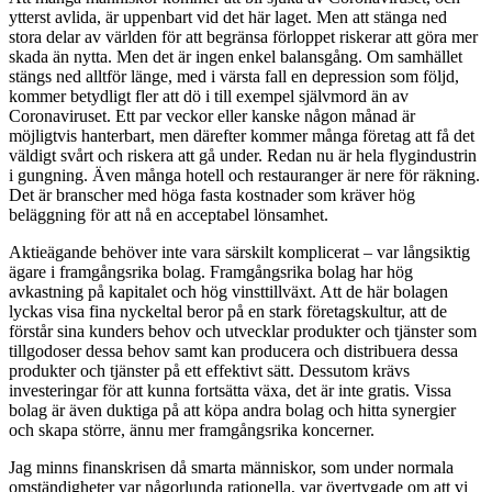
ytterst avlida, är uppenbart vid det här laget. Men att stänga ned
stora delar av världen för att begränsa förloppet riskerar att göra mer
skada än nytta. Men det är ingen enkel balansgång. Om samhället
stängs ned alltför länge, med i värsta fall en depression som följd,
kommer betydligt fler att dö i till exempel självmord än av
Coronaviruset. Ett par veckor eller kanske någon månad är
möjligtvis hanterbart, men därefter kommer många företag att få det
väldigt svårt och riskera att gå under. Redan nu är hela flygindustrin
i gungning. Även många hotell och restauranger är nere för räkning.
Det är branscher med höga fasta kostnader som kräver hög
beläggning för att nå en acceptabel lönsamhet.
Aktieägande behöver inte vara särskilt komplicerat – var långsiktig
ägare i framgångsrika bolag. Framgångsrika bolag har hög
avkastning på kapitalet och hög vinsttillväxt. Att de här bolagen
lyckas visa fina nyckeltal beror på en stark företagskultur, att de
förstår sina kunders behov och utvecklar produkter och tjänster som
tillgodoser dessa behov samt kan producera och distribuera dessa
produkter och tjänster på ett effektivt sätt. Dessutom krävs
investeringar för att kunna fortsätta växa, det är inte gratis. Vissa
bolag är även duktiga på att köpa andra bolag och hitta synergier
och skapa större, ännu mer framgångsrika koncerner.
Jag minns finanskrisen då smarta människor, som under normala
omständigheter var någorlunda rationella, var övertygade om att vi