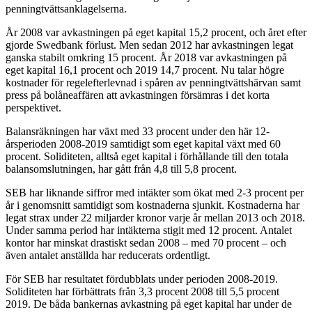
penningtvättsanklagelserna.
År 2008 var avkastningen på eget kapital 15,2 procent, och året efter
gjorde Swedbank förlust. Men sedan 2012 har avkastningen legat
ganska stabilt omkring 15 procent. År 2018 var avkastningen på
eget kapital 16,1 procent och 2019 14,7 procent. Nu talar högre
kostnader för regelefterlevnad i spåren av penningtvättshärvan samt
press på bolåneaffären att avkastningen försämras i det korta
perspektivet.
Balansräkningen har växt med 33 procent under den här 12-
årsperioden 2008-2019 samtidigt som eget kapital växt med 60
procent. Soliditeten, alltså eget kapital i förhållande till den totala
balansomslutningen, har gått från 4,8 till 5,8 procent.
SEB har liknande siffror med intäkter som ökat med 2-3 procent per
år i genomsnitt samtidigt som kostnaderna sjunkit. Kostnaderna har
legat strax under 22 miljarder kronor varje år mellan 2013 och 2018.
Under samma period har intäkterna stigit med 12 procent. Antalet
kontor har minskat drastiskt sedan 2008 – med 70 procent – och
även antalet anställda har reducerats ordentligt.
För SEB har resultatet fördubblats under perioden 2008-2019.
Soliditeten har förbättrats från 3,3 procent 2008 till 5,5 procent
2019. De båda bankernas avkastning på eget kapital har under de