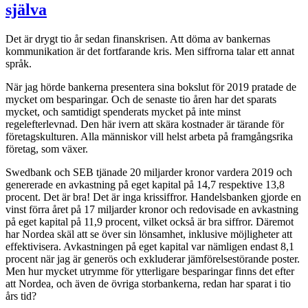
själva
Det är drygt tio år sedan finanskrisen. Att döma av bankernas
kommunikation är det fortfarande kris. Men siffrorna talar ett annat
språk.
När jag hörde bankerna presentera sina bokslut för 2019 pratade de
mycket om besparingar. Och de senaste tio åren har det sparats
mycket, och samtidigt spenderats mycket på inte minst
regelefterlevnad. Den här ivern att skära kostnader är tärande för
företagskulturen. Alla människor vill helst arbeta på framgångsrika
företag, som växer.
Swedbank och SEB tjänade 20 miljarder kronor vardera 2019 och
genererade en avkastning på eget kapital på 14,7 respektive 13,8
procent. Det är bra! Det är inga krissiffror. Handelsbanken gjorde en
vinst förra året på 17 miljarder kronor och redovisade en avkastning
på eget kapital på 11,9 procent, vilket också är bra siffror. Däremot
har Nordea skäl att se över sin lönsamhet, inklusive möjligheter att
effektivisera. Avkastningen på eget kapital var nämligen endast 8,1
procent när jag är generös och exkluderar jämförelsestörande poster.
Men hur mycket utrymme för ytterligare besparingar finns det efter
att Nordea, och även de övriga storbankerna, redan har sparat i tio
års tid?