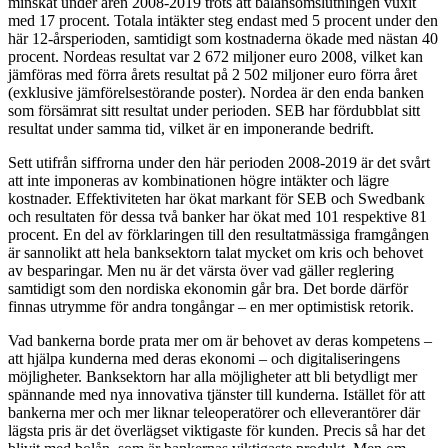
minskat under åren 2008-2019 trots att balansomslutningen vuxit
med 17 procent. Totala intäkter steg endast med 5 procent under den
här 12-årsperioden, samtidigt som kostnaderna ökade med nästan 40
procent. Nordeas resultat var 2 672 miljoner euro 2008, vilket kan
jämföras med förra årets resultat på 2 502 miljoner euro förra året
(exklusive jämförelsestörande poster). Nordea är den enda banken
som försämrat sitt resultat under perioden. SEB har fördubblat sitt
resultat under samma tid, vilket är en imponerande bedrift.
Sett utifrån siffrorna under den här perioden 2008-2019 är det svårt
att inte imponeras av kombinationen högre intäkter och lägre
kostnader. Effektiviteten har ökat markant för SEB och Swedbank
och resultaten för dessa två banker har ökat med 101 respektive 81
procent. En del av förklaringen till den resultatmässiga framgången
är sannolikt att hela banksektorn talat mycket om kris och behovet
av besparingar. Men nu är det värsta över vad gäller reglering
samtidigt som den nordiska ekonomin går bra. Det borde därför
finnas utrymme för andra tongångar – en mer optimistisk retorik.
Vad bankerna borde prata mer om är behovet av deras kompetens –
att hjälpa kunderna med deras ekonomi – och digitaliseringens
möjligheter. Banksektorn har alla möjligheter att bli betydligt mer
spännande med nya innovativa tjänster till kunderna. Istället för att
bankerna mer och mer liknar teleoperatörer och elleverantörer där
lägsta pris är det överlägset viktigaste för kunden. Precis så har det