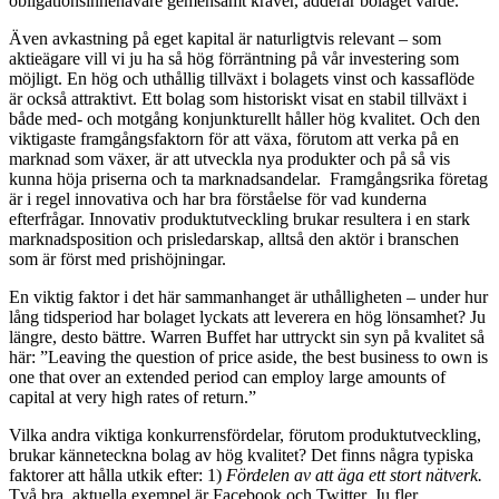
obligationsinnehavare gemensamt kräver, adderar bolaget värde.
Även avkastning på eget kapital är naturligtvis relevant – som
aktieägare vill vi ju ha så hög förräntning på vår investering som
möjligt. En hög och uthållig tillväxt i bolagets vinst och kassaflöde
är också attraktivt. Ett bolag som historiskt visat en stabil tillväxt i
både med- och motgång konjunkturellt håller hög kvalitet. Och den
viktigaste framgångsfaktorn för att växa, förutom att verka på en
marknad som växer, är att utveckla nya produkter och på så vis
kunna höja priserna och ta marknadsandelar. Framgångsrika företag
är i regel innovativa och har bra förståelse för vad kunderna
efterfrågar. Innovativ produktutveckling brukar resultera i en stark
marknadsposition och prisledarskap, alltså den aktör i branschen
som är först med prishöjningar.
En viktig faktor i det här sammanhanget är uthålligheten – under hur
lång tidsperiod har bolaget lyckats att leverera en hög lönsamhet? Ju
längre, desto bättre. Warren Buffet har uttryckt sin syn på kvalitet så
här: ”Leaving the question of price aside, the best business to own is
one that over an extended period can employ large amounts of
capital at very high rates of return.”
Vilka andra viktiga konkurrensfördelar, förutom produktutveckling,
brukar känneteckna bolag av hög kvalitet? Det finns några typiska
faktorer att hålla utkik efter: 1)
Fördelen av att äga ett stort nätverk.
Två bra, aktuella exempel är Facebook och Twitter. Ju fler