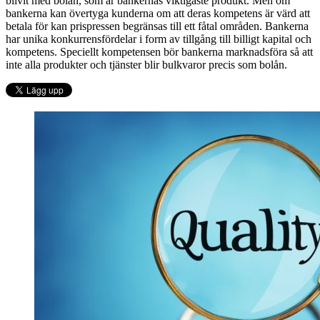
blivit med bolån, som är bankernas viktigaste produkt. Men om
bankerna kan övertyga kunderna om att deras kompetens är värd att
betala för kan prispressen begränsas till ett fåtal områden. Bankerna
har unika konkurrensfördelar i form av tillgång till billigt kapital och
kompetens. Speciellt kompetensen bör bankerna marknadsföra så att
inte alla produkter och tjänster blir bulkvaror precis som bolån.