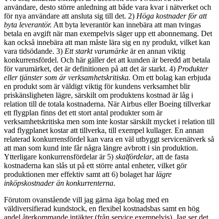
användare, desto större anledning att både vara kvar i nätverket och
för nya användare att ansluta sig till det. 2)
Höga kostnader för att
byta leverantör.
Att byta leverantör kan innebära att man tvingas
betala en avgift när man exempelvis säger upp ett abonnemang. Det
kan också innebära att man måste lära sig en ny produkt, vilket kan
vara tidsödande. 3)
Ett starkt varumärke
är en annan viktig
konkurrensfördel. Och här gäller det att kunden är beredd att betala
för varumärket, det är definitionen på att det är starkt. 4)
Produkter
eller tjänster som är verksamhetskritiska.
Om ett bolag kan erbjuda
en produkt som är väldigt viktig för kundens verksamhet blir
priskänsligheten lägre, särskilt om produktens kostnad är låg i
relation till de totala kostnaderna. När Airbus eller Boeing tillverkar
ett flygplan finns det ett stort antal produkter som är
verksamhetskritiska men som inte kostar särskilt mycket i relation till
vad flygplanet kostar att tillverka, till exempel kullager. En annan
relaterad konkurrensfördel kan vara en väl utbyggt servicenätverk så
att man som kund inte får några längre avbrott i sin produktion.
Ytterligare konkurrensfördelar är 5)
skalfördelar
, att de fasta
kostnaderna kan slås ut på ett större antal enheter, vilket gör
produktionen mer effektiv samt att 6) bolaget har
lägre
inköpskostnader än konkurrenterna
.
Förutom ovanstående vill jag gärna äga bolag med en
väldiversifierad kundstock, en flexibel kostnadsbas samt en hög
andel återkommande intäkter (från service exempelvis). Jag ser det