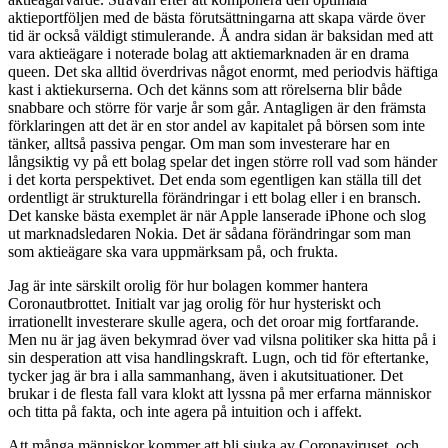
aktieportföljen med de bästa förutsättningarna att skapa värde över
tid är också väldigt stimulerande. Å andra sidan är baksidan med att
vara aktieägare i noterade bolag att aktiemarknaden är en drama
queen. Det ska alltid överdrivas något enormt, med periodvis häftiga
kast i aktiekurserna. Och det känns som att rörelserna blir både
snabbare och större för varje år som går. Antagligen är den främsta
förklaringen att det är en stor andel av kapitalet på börsen som inte
tänker, alltså passiva pengar. Om man som investerare har en
långsiktig vy på ett bolag spelar det ingen större roll vad som händer
i det korta perspektivet. Det enda som egentligen kan ställa till det
ordentligt är strukturella förändringar i ett bolag eller i en bransch.
Det kanske bästa exemplet är när Apple lanserade iPhone och slog
ut marknadsledaren Nokia. Det är sådana förändringar som man
som aktieägare ska vara uppmärksam på, och frukta.
Jag är inte särskilt orolig för hur bolagen kommer hantera
Coronautbrottet. Initialt var jag orolig för hur hysteriskt och
irrationellt investerare skulle agera, och det oroar mig fortfarande.
Men nu är jag även bekymrad över vad vilsna politiker ska hitta på i
sin desperation att visa handlingskraft. Lugn, och tid för eftertanke,
tycker jag är bra i alla sammanhang, även i akutsituationer. Det
brukar i de flesta fall vara klokt att lyssna på mer erfarna människor
och titta på fakta, och inte agera på intuition och i affekt.
Att många människor kommer att bli sjuka av Coronaviruset, och