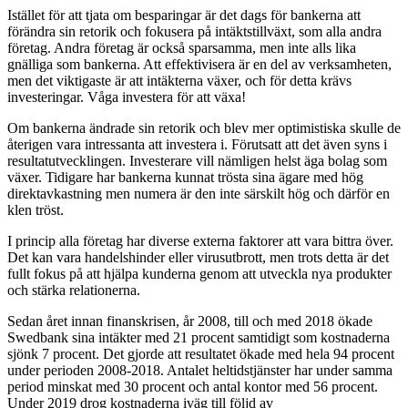
Istället för att tjata om besparingar är det dags för bankerna att
förändra sin retorik och fokusera på intäktstillväxt, som alla andra
företag. Andra företag är också sparsamma, men inte alls lika
gnälliga som bankerna. Att effektivisera är en del av verksamheten,
men det viktigaste är att intäkterna växer, och för detta krävs
investeringar. Våga investera för att växa!
Om bankerna ändrade sin retorik och blev mer optimistiska skulle de
återigen vara intressanta att investera i. Förutsatt att det även syns i
resultatutvecklingen. Investerare vill nämligen helst äga bolag som
växer. Tidigare har bankerna kunnat trösta sina ägare med hög
direktavkastning men numera är den inte särskilt hög och därför en
klen tröst.
I princip alla företag har diverse externa faktorer att vara bittra över.
Det kan vara handelshinder eller virusutbrott, men trots detta är det
fullt fokus på att hjälpa kunderna genom att utveckla nya produkter
och stärka relationerna.
Sedan året innan finanskrisen, år 2008, till och med 2018 ökade
Swedbank sina intäkter med 21 procent samtidigt som kostnaderna
sjönk 7 procent. Det gjorde att resultatet ökade med hela 94 procent
under perioden 2008-2018. Antalet heltidstjänster har under samma
period minskat med 30 procent och antal kontor med 56 procent.
Under 2019 drog kostnaderna iväg till följd av