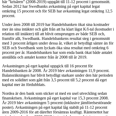
här ”krisåren” (2008-2019) uppgått till 11-12 procent i genomsnitt.
Sedan 2012 har Swedbanks avkastning på eget kapital legat
omkring 15 procent och för SEB har avkastning legat omkring 12,5
procent.
Under åren 2008 till 2019 har Handelsbanken ökat sina kostnader
mer än sina intäkter och gått från att ha klart lägst K/I-tal (kostnader i
relation till intäkter) till att blivit omsprungen av både SEB och,
framför allt, Swedbank. Handelsbankens resultat steg i genomsnitt
med 3 procent årligen under dessa år, vilket är betydligt sämre än för
SEB och Swedbank som lyckats öka sina resultat med omkring 6
procent per år. Handelsbanken har som enda bank ökat både antalet
anställda och antalet kontor från år 2008 till år 2019.
Avkastningen på eget kapital uppgick till 16 procent för
Handelsbanken år 2008. År 2019 blev avkastningen 11,9 procent.
Balansräkningen har blivit betydligt starkare under den här perioden
med en soliditet som gått från 3,5 procent till 5,2 procent då eget
kapital mer än fördubblats.
Nordea är den bank som sticker ut med en usel utveckling sedan
finanskrisen. Avkastningen på eget kapital var 15,3 procent 2008.
År 2019 blev avkastningen 5 procent (inklusive jämförelsestörande
poster). Avkastningen på eget kapital låg stabilt på 11-12 procent
åren 2009-2016 för att därefter försämras kraftigt. Räntenettot har