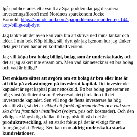
Igår publicerades ett avsnitt av Sparpodden där jag diskuterar
investeringsfilosofi med Nordnets sparekonom Jocke
Bornold:
https://soundcloud.com/sparpodden/sparpodden-ep-144-
kop-billigt-salj-dyrt
.
Jag tänkte att det även kan vara bra att skriva ned mina tankar och
idéer. I min bok Köp billigt, sälj dyrt går jag igenom hur jag tänker
detaljerat men här är en kortfattad version:
Jag vill
köpa bra bolag billigt, bolag som är underskattade,
och
det är jag säkert inte ensam om. Men vad kännetecknar ett bra bolag
och vad är billigt?
Det enklaste sättet att avgöra om ett bolag är bra eller inte är
att titta på avkastningen på investerat kapital.
Det investerade
kapitalet är eget kapital plus nettoskuld. Ett bra bolag genererar en
hög vinst (definierat som rörelseresultatet) i relation till det
investerade kapitalet. Sen vill nog de flesta investerare ha hög
vinsttillväxt, så det är
viktigt att förstå affärsmodellen och vad som
ska driva framtida vinsttillväxt
(volym, pris och kostnader). Och den
viktigaste långsiktiga källan till organisk tillväxt det är
produktutveckling
, så ett starkt fokus på det är viktigt för ett
framgångsrikt företag. Sen kan man
aldrig underskatta starka
kundrelationer
.