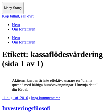
Meny
Stäng
Köp billigt, sälj dyrt
Hem
Om författaren
Hem
Om författaren
Etikett:
kassaflödesvärdering
(sida 1 av 1)
Aktiemarknaden är inte effektiv, snarare en ”drama
queen” med häftiga humörsvängningar. Utnyttja det till
din fördel.
11 augusti, 2016
/
Inga kommentarer
Investeringsfilosofi