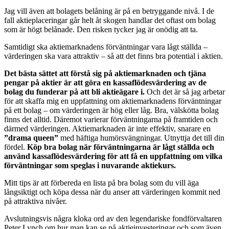
Jag vill även att bolagets belåning är på en betryggande nivå. I de
fall aktieplaceringar går helt åt skogen handlar det oftast om bolag
som är högt belånade. Den risken tycker jag är onödig att ta.
Samtidigt ska aktiemarknadens förväntningar vara lågt ställda –
värderingen ska vara attraktiv – så att det finns bra potential i aktien.
Det bästa sättet att förstå sig på aktiemarknaden och tjäna
pengar på aktier är att göra en kassaflödesvärdering av de
bolag du funderar på att bli aktieägare i.
Och det är så jag arbetar
för att skaffa mig en uppfattning om aktiemarknadens förväntningar
på ett bolag – om värderingen är hög eller låg. Bra, välskötta bolag
finns det alltid. Däremot varierar förväntningarna på framtiden och
därmed värderingen. Aktiemarknaden är inte effektiv, snarare en
”drama queen”
med häftiga humörsvängningar. Utnyttja det till din
fördel.
Köp bra bolag när förväntningarna är lågt ställda och
använd kassaflödesvärdering för att få en uppfattning om vilka
förväntningar som speglas i nuvarande aktiekurs.
Mitt tips är att förbereda en lista på bra bolag som du vill äga
långsiktigt och köpa dessa när du anser att värderingen kommit ned
på attraktiva nivåer.
Avslutningsvis några kloka ord av den legendariske fondförvaltaren
Peter Lynch om hur man kan se på aktieinvesteringar och som även