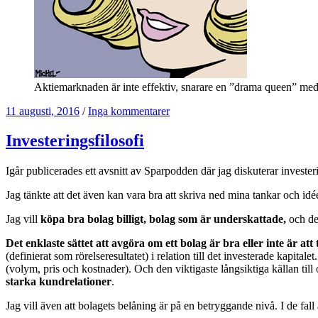
Aktiemarknaden är inte effektiv, snarare en ”drama queen” med h
11 augusti, 2016
/
Inga kommentarer
Investeringsfilosofi
Igår publicerades ett avsnitt av Sparpodden där jag diskuterar inves
Jag tänkte att det även kan vara bra att skriva ned mina tankar och idée
Jag vill
köpa bra bolag billigt, bolag som är underskattade,
och det
Det enklaste sättet att avgöra om ett bolag är bra eller inte är att
(definierat som rörelseresultatet) i relation till det investerade kapitale
(volym, pris och kostnader). Och den viktigaste långsiktiga källan till 
starka kundrelationer
.
Jag vill även att bolagets belåning är på en betryggande nivå. I de fal