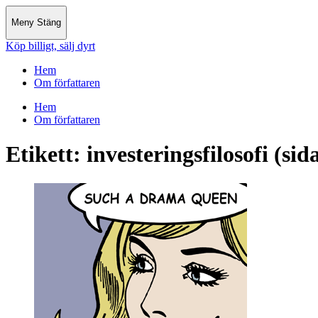
Meny
Stäng
Köp billigt, sälj dyrt
Hem
Om författaren
Hem
Om författaren
Etikett:
investeringsfilosofi
(sid