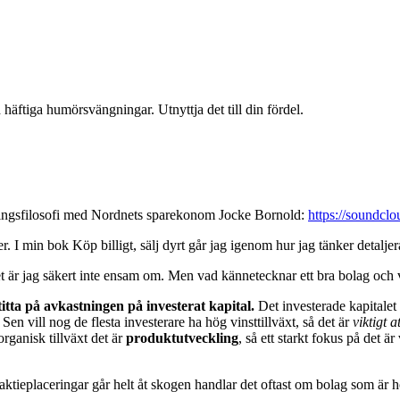
äftiga humörsvängningar. Utnyttja det till din fördel.
teringsfilosofi med Nordnets sparekonom Jocke Bornold:
https://soundcl
r. I min bok Köp billigt, sälj dyrt går jag igenom hur jag tänker detaljer
 är jag säkert inte ensam om. Men vad kännetecknar ett bra bolag och v
 titta på avkastningen på investerat kapital.
Det investerade kapitalet 
t. Sen vill nog de flesta investerare ha hög vinsttillväxt, så det är
viktigt 
organisk tillväxt det är
produktutveckling
, så ett starkt fokus på det ä
l aktieplaceringar går helt åt skogen handlar det oftast om bolag som är h