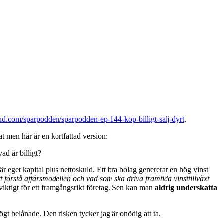
oud.com/sparpodden/sparpodden-ep-144-kop-billigt-salj-dyrt
.
at men här är en kortfattad version:
ad är billigt?
är eget kapital plus nettoskuld. Ett bra bolag genererar en hög vinst
att förstå affärsmodellen och vad som ska driva framtida vinsttillväxt
r viktigt för ett framgångsrikt företag. Sen kan man
aldrig underskatta
ögt belånade. Den risken tycker jag är onödig att ta.