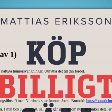
 av 1)
äftiga humörsvängningar. Utnyttja det till din fördel.
teringsfilosofi med Nordnets sparekonom Jocke Bornold:
https://soundcl
r. I min bok Köp billigt, sälj dyrt går jag igenom hur jag tänker detaljer