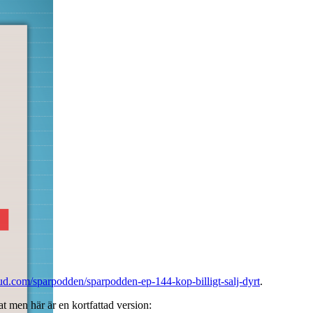
oud.com/sparpodden/sparpodden-ep-144-kop-billigt-salj-dyrt
.
at men här är en kortfattad version: