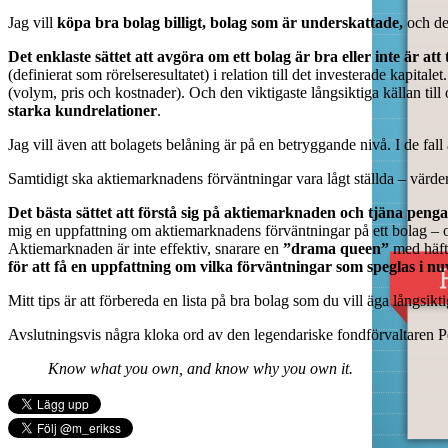
Jag vill
köpa bra bolag billigt, bolag som är underskattade,
och det
Det enklaste sättet att avgöra om ett bolag är bra eller inte är att
(definierat som rörelseresultatet) i relation till det investerade kapitale
(volym, pris och kostnader). Och den viktigaste långsiktiga källan till 
starka kundrelationer
.
Jag vill även att bolagets belåning är på en betryggande nivå. I de fal
Samtidigt ska aktiemarknadens förväntningar vara lågt ställda – värderin
Det bästa sättet att förstå sig på aktiemarknaden och tjäna penga
mig en uppfattning om aktiemarknadens förväntningar på ett bolag – om
Aktiemarknaden är inte effektiv, snarare en
”drama queen”
med häfti
för att få en uppfattning om vilka förväntningar som speglas i n
Mitt tips är att förbereda en lista på bra bolag som du vill äga långsik
Avslutningsvis några kloka ord av den legendariske fondförvaltaren P
Know what you own, and know why you own it.