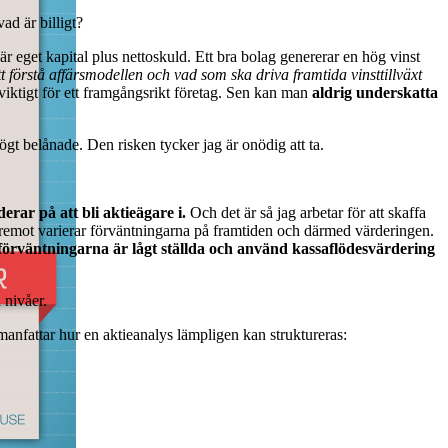
ad är billigt?
är eget kapital plus nettoskuld. Ett bra bolag genererar en hög vinst
att förstå affärsmodellen och vad som ska driva framtida vinsttillväxt
r viktigt för ett framgångsrikt företag. Sen kan man
aldrig underskatta
ögt belånade. Den risken tycker jag är onödig att ta.
rar på att bli aktieägare i.
Och det är så jag arbetar för att skaffa
Däremot varierar förväntningarna på framtiden och därmed värderingen.
förväntningarna är lågt ställda och använd kassaflödesvärdering
 nivåer.
nfattar hur en aktieanalys lämpligen kan struktureras: