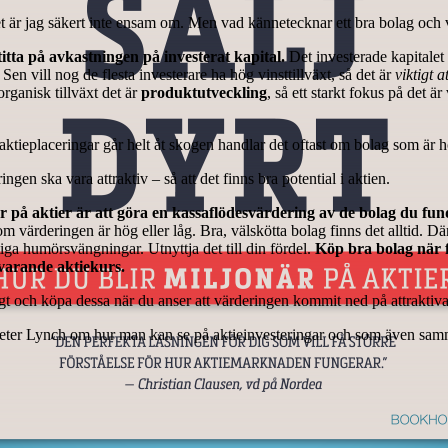
 är jag säkert inte ensam om. Men vad kännetecknar ett bra bolag och v
 titta på avkastningen på investerat kapital.
Det investerade kapitalet 
t. Sen vill nog de flesta investerare ha hög vinsttillväxt, så det är
viktigt 
organisk tillväxt det är
produktutveckling
, så ett starkt fokus på det ä
l aktieplaceringar går helt åt skogen handlar det oftast om bolag som är h
gen ska vara attraktiv – så att det finns bra potential i aktien.
r på aktier är att göra en kassaflödesvärdering av de bolag du funde
 värderingen är hög eller låg. Bra, välskötta bolag finns det alltid. 
ga humörsvängningar. Utnyttja det till din fördel.
Köp bra bolag när 
uvarande aktiekurs.
tigt och köpa dessa när du anser att värderingen kommit ned på attraktiva
eter Lynch om hur man kan se på aktieinvesteringar och som även samma