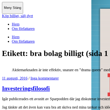
Meny
Stäng
Köp billigt, sälj dyrt
Hem
Om författaren
Hem
Om författaren
Etikett:
bra bolag billigt
(sida 1
Aktiemarknaden är inte effektiv, snarare en ”drama queen” med h
11 augusti, 2016
/
Inga kommentarer
Investeringsfilosofi
Igår publicerades ett avsnitt av Sparpodden där jag diskuterar inves
Jag tänkte att det även kan vara bra att skriva ned mina tankar och idée