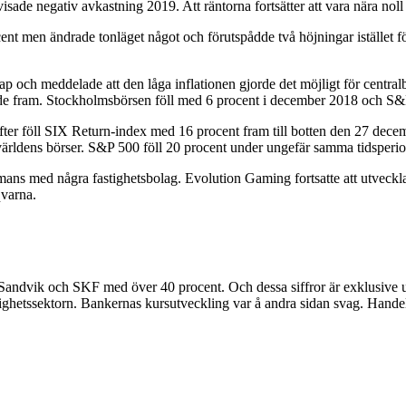
sade negativ avkastning 2019. Att räntorna fortsätter att vara nära noll 
t men ändrade tonläget något och förutspådde två höjningar istället för 
 och meddelade att den låga inflationen gjorde det möjligt för central
de fram. Stockholmsbörsen föll med 6 procent i december 2018 och S&
r föll SIX Return-index med 16 procent fram till botten den 27 decembe
rldens börser. S&P 500 föll 20 procent under ungefär samma tidsperiod, 
s med några fastighetsbolag. Evolution Gaming fortsatte att utvecklas 
qvarna.
 Sandvik och SKF med över 40 procent. Och dessa siffror är exklusive ut
astighetssektorn. Bankernas kursutveckling var å andra sidan svag. Ha