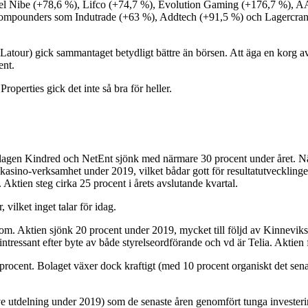
empel Nibe (+78,6 %), Lifco (+74,7 %), Evolution Gaming (+176,7 %), 
mpounders som Indutrade (+63 %), Addtech (+91,5 %) och Lagercrantz +7
tour) gick sammantaget betydligt bättre än börsen. Att äga en korg av in
ent.
perties gick det inte så bra för heller.
olagen Kindred och NetEnt sjönk med närmare 30 procent under året. När
vekasino-verksamhet under 2019, vilket bådar gott för resultatutvecklin
. Aktien steg cirka 25 procent i årets avslutande kvartal.
vilket inget talar för idag.
icom. Aktien sjönk 20 procent under 2019, mycket till följd av Kinneviks
ntressant efter byte av både styrelseordförande och vd är Telia. Aktien 
procent. Bolaget växer dock kraftigt (med 10 procent organiskt det sen
ve utdelning under 2019) som de senaste åren genomfört tunga investering