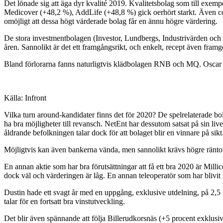
Det lönade sig att äga dyr kvalité 2019. Kvalitetsbolag som till ex
Medicover (+48,2 %), AddLife (+48,8 %) gick oerhört starkt. Även co
omöjligt att dessa högt värderade bolag får en ännu högre värdering.
De stora investmentbolagen (Investor, Lundbergs, Industrivärden och La
åren. Sannolikt är det ett framgångsrikt, och enkelt, recept även framg
Bland förlorarna fanns naturligtvis klädbolagen RNB och MQ. Oscar Pro
Källa: Infront
Vilka turn around-kandidater finns det för 2020? De spelrelaterade b
ha bra möjligheter till revansch. NetEnt har dessutom satsat på sin li
åldrande befolkningen talar dock för att bolaget blir en vinnare på sikt
Möjligtvis kan även bankerna vända, men sannolikt krävs högre räntor, 
En annan aktie som har bra förutsättningar att få ett bra 2020 är Mill
dock väl och värderingen är låg. En annan teleoperatör som har blivit i
Dustin hade ett svagt år med en uppgång, exklusive utdelning, på 2,5 
talar för en fortsatt bra vinstutveckling.
Det blir även spännande att följa Billerudkorsnäs (+5 procent exklusi