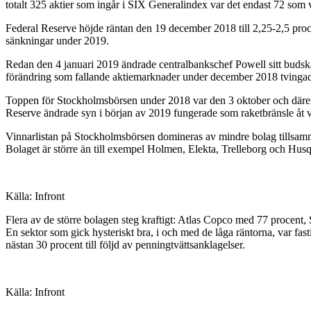
totalt 325 aktier som ingår i SIX Generalindex var det endast 72 som vi
Federal Reserve höjde räntan den 19 december 2018 till 2,25-2,5 procen
sänkningar under 2019.
Redan den 4 januari 2019 ändrade centralbankschef Powell sitt budskap
förändring som fallande aktiemarknader under december 2018 tvinga
Toppen för Stockholmsbörsen under 2018 var den 3 oktober och därefte
Reserve ändrade syn i början av 2019 fungerade som raketbränsle åt vä
Vinnarlistan på Stockholmsbörsen domineras av mindre bolag tillsamman
Bolaget är större än till exempel Holmen, Elekta, Trelleborg och Hus
Källa: Infront
Flera av de större bolagen steg kraftigt: Atlas Copco med 77 procent,
En sektor som gick hysteriskt bra, i och med de låga räntorna, var f
nästan 30 procent till följd av penningtvättsanklagelser.
Källa: Infront