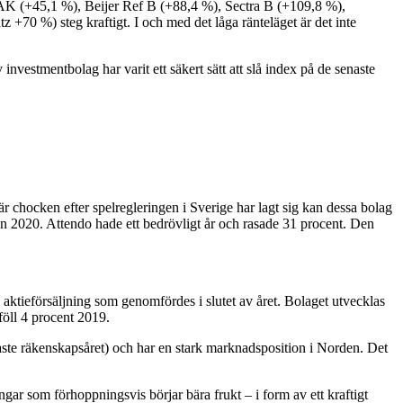
AAK (+45,1 %), Beijer Ref B (+88,4 %), Sectra B (+109,8 %),
0 %) steg kraftigt. I och med det låga ränteläget är det inte
vestmentbolag har varit ett säkert sätt att slå index på de senaste
 chocken efter spelregleringen i Sverige har lagt sig kan dessa bolag
gen 2020. Attendo hade ett bedrövligt år och rasade 31 procent. Den
 aktieförsäljning som genomfördes i slutet av året. Bolaget utvecklas
föll 4 procent 2019.
aste räkenskapsåret) och har en stark marknadsposition i Norden. Det
ar som förhoppningsvis börjar bära frukt – i form av ett kraftigt