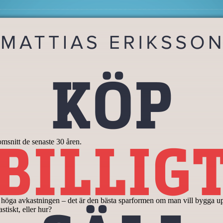
msnitt de senaste 30 åren.
r den höga avkastningen – det är den bästa sparformen om man vill bygg
stiskt, eller hur?