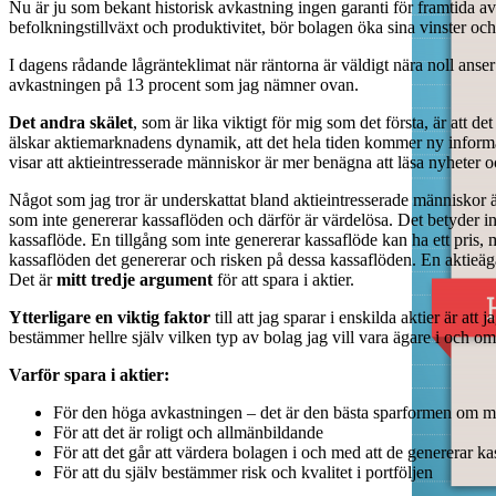
Nu är ju som bekant historisk avkastning ingen garanti för framtida 
befolkningstillväxt och produktivitet, bör bolagen öka sina vinster o
I dagens rådande lågränteklimat när räntorna är väldigt nära noll anser
avkastningen på 13 procent som jag nämner ovan.
Det andra skälet
, som är lika viktigt för mig som det första, är att det
älskar aktiemarknadens dynamik, att det hela tiden kommer ny informatio
visar att aktieintresserade människor är mer benägna att läsa nyheter o
Något som jag tror är underskattat bland aktieintresserade män­niskor är
som inte genererar kassaflöden och därför är värdelösa. Det betyder int
kassaflöde. En tillgång som inte genererar kassaflöde kan ha ett pris,
kassaflöden det genererar och risken på dessa kassaflöden. En aktieäga
Det är
mitt tredje argument
för att spara i aktier.
Ytterligare en viktig faktor
till att jag sparar i enskilda aktier är att
bestämmer hellre själv vilken typ av bolag jag vill vara ägare i och om
Varför spara i aktier:
För den höga avkastningen – det är den bästa sparformen om m
För att det är roligt och allmänbildande
För att det går att värdera bolagen i och med att de genererar k
För att du själv bestämmer risk och kvalitet i portföljen