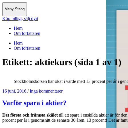
Meny
Stäng
Köp billigt, sälj dyrt
Hem
Om författaren
Hem
Om författaren
Etikett:
aktiekurs
(sida 1 av 1)
Stockholmsbörsen har ökat i värde med 13 procent per år i ge­no
16 juni, 2016
/
Inga kommentarer
Varför spara i aktier?
Det första och främsta skälet
till att spara i enskilda aktier är fö
procent per år i ge­nomsnitt de senaste 30 åren. 13 procent! Det är fanta