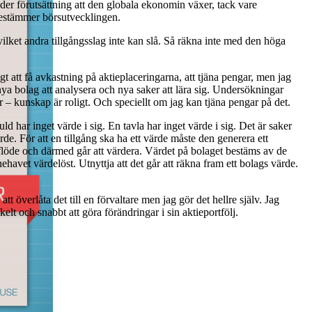
er förutsättning att den globala ekonomin växer, tack vare
 bestämmer börsutvecklingen.
vilket andra tillgångsslag inte kan slå. Så räkna inte med den höga
ktigt att få avkastning på aktieplaceringarna, att tjäna pengar, men jag
ya bolag att analysera och nya saker att lära sig. Un­dersökningar
r – kunskap är roligt. Och speciellt om jag kan tjäna pengar på det.
d har inget värde i sig. En tavla har inget värde i sig. Det är saker
de. För att en tillgång ska ha ett värde måste den generera ett
aflöde och därmed går att värdera. Värdet på bolaget bestäms av de
avet värdelöst. Utnyttja att det går att räkna fram ett bolags värde.
 att överlåta det till en förvaltare men jag gör det hellre själv. Jag
lt och snabbt att göra förändringar i sin aktieportfölj.